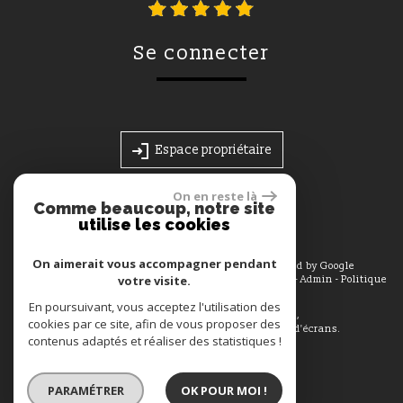
se connecter
Espace propriétaire
On en reste là
Comme beaucoup, notre site
utilise les cookies
On aimerait vous accompagner pendant
© 2026 | Tous droits réservés | Traduction powered by Google
votre visite.
Plan du site
-
Mentions légales
-
Nos honoraires
-
Liens
-
Admin
-
Politique
RGPD
En poursuivant, vous acceptez l'utilisation des
Site internet compatible multi-supports,
cookies par ce site, afin de vous proposer des
un seul site adaptable à tous les types d'écrans.
contenus adaptés et réaliser des statistiques !
PARAMÉTRER
OK POUR MOI !