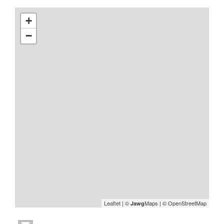
+
−
Leaflet
|
©
Maps
|
© OpenStreetMap
Jawg